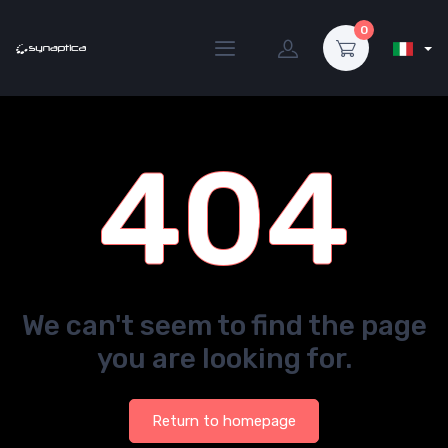
0
404
We can't seem to find the page
you are looking for.
Return to homepage