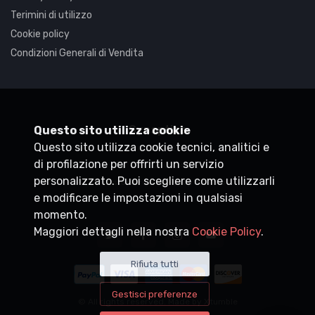
Terimini di utilizzo
Cookie policy
Condizioni Generali di Vendita
Synaptica
Questo sito utilizza cookie
Questo sito utilizza cookie tecnici, analitici e
P.IVA
05830520960
di profilazione per offrirti un servizio
+39 0200704272
personalizzato. Puoi scegliere come utilizzarli
customercare@synaptica.info
e modificare le impostazioni in qualsiasi
momento.
Maggiori dettagli nella nostra
Cookie Policy
.
Rifiuta tutti
Gestisci preferenze
© All rights reserved. Made by
Xtumble