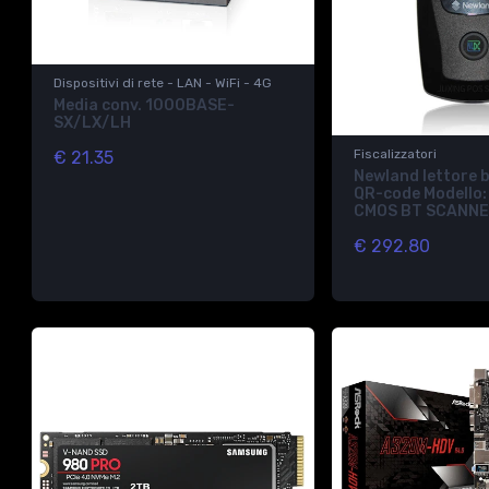
Dispositivi di rete - LAN - WiFi - 4G
Media conv. 1000BASE-
SX/LX/LH
Fiscalizzatori
€ 21.35
Newland lettore 
QR-code Modello:
CMOS BT SCANNE
€ 292.80