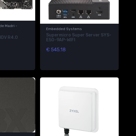
de Madri -
Embedded Systems
Supermicro Super Server SYS-
DV R4.0
E50-9AP-WIFI
€ 545.18