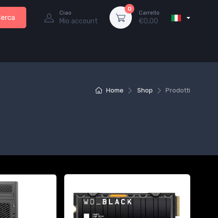
0
Ciao
Carrello
Cerca
Mio account
€
0,00
Home
Shop
Prodotti