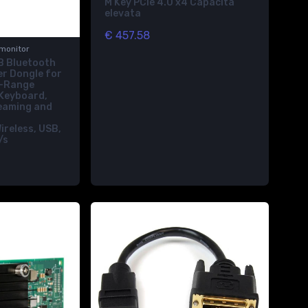
M Key PCIe 4.0 x4 Capacità
elevata
€ 457.58
 monitor
B Bluetooth
er Dongle for
g-Range
 Keyboard,
eaming and
ireless, USB,
/s