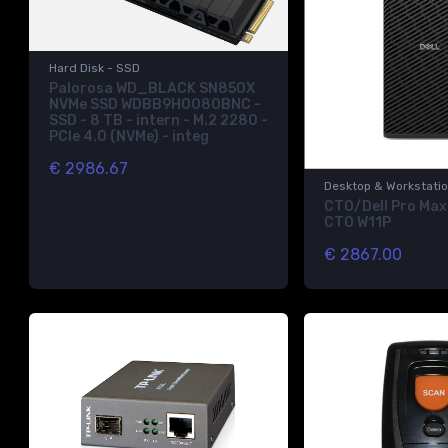
Hard Disk - SSD
Palorosa WD_BLACK SN850X
NVMe SSD WDBB9H0080BNC -
SSD - 8 TB - intern - M.2 2280 -
PCIe 4.0 (NVMe) - integ
€ 2986.67
Desktop & Workstati
CTO/Dell Pro Max
CTO W11P
€ 2867.00