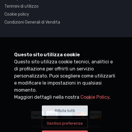
Terimini di utilizzo
Cookie policy
Condizioni Generali di Vendita
Synaptica
Questo sito utilizza cookie
Questo sito utilizza cookie tecnici, analitici e
P.IVA
05830520960
di profilazione per offrirti un servizio
+39 0200704272
personalizzato. Puoi scegliere come utilizzarli
customercare@synaptica.info
e modificare le impostazioni in qualsiasi
momento.
Maggiori dettagli nella nostra
Cookie Policy
.
Rifiuta tutti
Gestisci preferenze
© All rights reserved. Made by
Xtumble