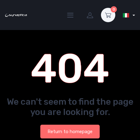
0
404
We can't seem to find the page
you are looking for.
Return to homepage