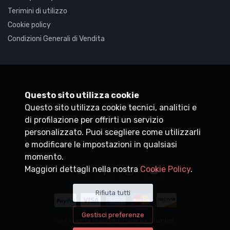
Terimini di utilizzo
Cookie policy
Condizioni Generali di Vendita
Synaptica
Questo sito utilizza cookie
Questo sito utilizza cookie tecnici, analitici e
P.IVA
05830520960
di profilazione per offrirti un servizio
+39 0200704272
personalizzato. Puoi scegliere come utilizzarli
customercare@synaptica.info
e modificare le impostazioni in qualsiasi
momento.
Maggiori dettagli nella nostra
Cookie Policy
.
Rifiuta tutti
Gestisci preferenze
© All rights reserved. Made by
Xtumble