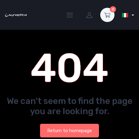
0
404
We can't seem to find the page
you are looking for.
Return to homepage