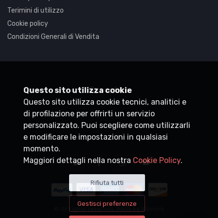
Terimini di utilizzo
Cookie policy
Condizioni Generali di Vendita
Synaptica
Questo sito utilizza cookie
Questo sito utilizza cookie tecnici, analitici e
P.IVA
05830520960
di profilazione per offrirti un servizio
+39 0200704272
personalizzato. Puoi scegliere come utilizzarli
customercare@synaptica.info
e modificare le impostazioni in qualsiasi
momento.
Maggiori dettagli nella nostra
Cookie Policy
.
Rifiuta tutti
Gestisci preferenze
© All rights reserved. Made by
Xtumble