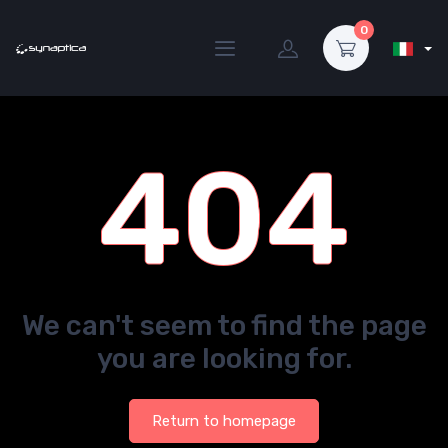
0
404
We can't seem to find the page
you are looking for.
Return to homepage