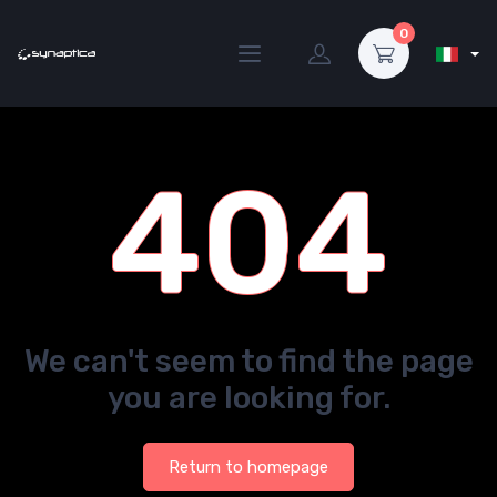
0
404
We can't seem to find the page
you are looking for.
Return to homepage