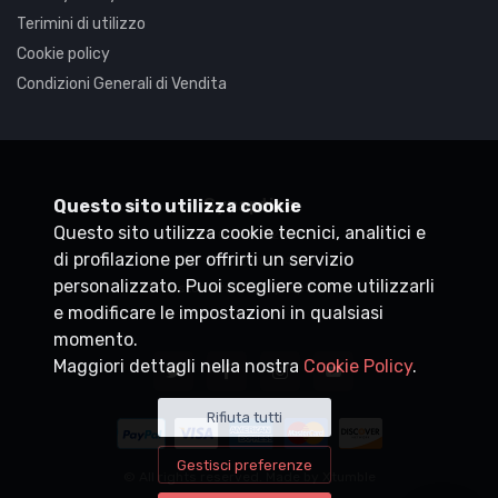
Terimini di utilizzo
Cookie policy
Condizioni Generali di Vendita
Synaptica
Questo sito utilizza cookie
Questo sito utilizza cookie tecnici, analitici e
P.IVA
05830520960
di profilazione per offrirti un servizio
+39 0200704272
personalizzato. Puoi scegliere come utilizzarli
customercare@synaptica.info
e modificare le impostazioni in qualsiasi
momento.
Maggiori dettagli nella nostra
Cookie Policy
.
Rifiuta tutti
Gestisci preferenze
© All rights reserved. Made by
Xtumble