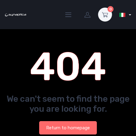
0
404
We can't seem to find the page
you are looking for.
Return to homepage