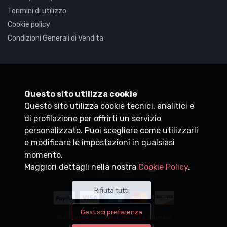
Terimini di utilizzo
Cookie policy
Condizioni Generali di Vendita
Synaptica
Questo sito utilizza cookie
Questo sito utilizza cookie tecnici, analitici e
P.IVA
05830520960
di profilazione per offrirti un servizio
+39 0200704272
personalizzato. Puoi scegliere come utilizzarli
customercare@synaptica.info
e modificare le impostazioni in qualsiasi
momento.
Maggiori dettagli nella nostra
Cookie Policy
.
Rifiuta tutti
Gestisci preferenze
© All rights reserved. Made by
Xtumble