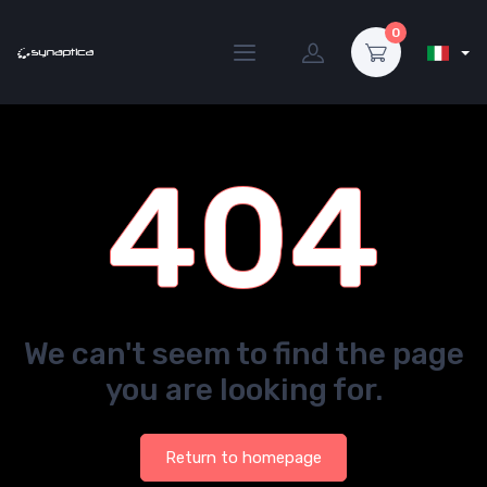
0
404
We can't seem to find the page
you are looking for.
Return to homepage