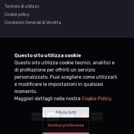
Terimini di utilizzo
Cookie policy
Condizioni Generali di Vendita
Synaptica
Questo sito utilizza cookie
Questo sito utilizza cookie tecnici, analitici e
P.IVA
05830520960
di profilazione per offrirti un servizio
+39 0200704272
personalizzato. Puoi scegliere come utilizzarli
customercare@synaptica.info
e modificare le impostazioni in qualsiasi
momento.
Maggiori dettagli nella nostra
Cookie Policy
.
Rifiuta tutti
Gestisci preferenze
© All rights reserved. Made by
Xtumble