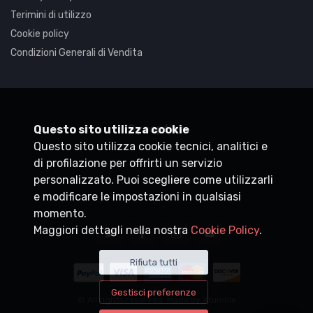
Terimini di utilizzo
Cookie policy
Condizioni Generali di Vendita
Synaptica
Questo sito utilizza cookie
Questo sito utilizza cookie tecnici, analitici e
P.IVA
05830520960
di profilazione per offrirti un servizio
+39 0200704272
personalizzato. Puoi scegliere come utilizzarli
customercare@synaptica.info
e modificare le impostazioni in qualsiasi
momento.
Maggiori dettagli nella nostra
Cookie Policy
.
Rifiuta tutti
Gestisci preferenze
© All rights reserved. Made by
Xtumble