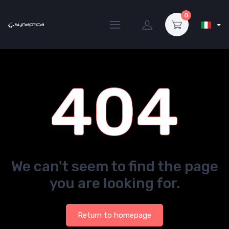
0
404
We can't seem to find the page
you are looking for.
Return to homepage