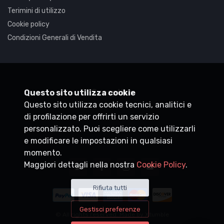
Terimini di utilizzo
Cookie policy
Condizioni Generali di Vendita
Synaptica
Questo sito utilizza cookie
Questo sito utilizza cookie tecnici, analitici e
P.IVA
05830520960
di profilazione per offrirti un servizio
+39 0200704272
personalizzato. Puoi scegliere come utilizzarli
customercare@synaptica.info
e modificare le impostazioni in qualsiasi
momento.
Maggiori dettagli nella nostra
Cookie Policy
.
Rifiuta tutti
Gestisci preferenze
© All rights reserved. Made by
Xtumble