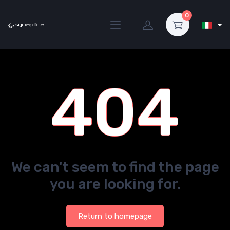
0
404
We can't seem to find the page
you are looking for.
Return to homepage