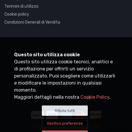
Terimini di utilizzo
Cookie policy
Condizioni Generali di Vendita
Synaptica
Questo sito utilizza cookie
Questo sito utilizza cookie tecnici, analitici e
P.IVA
05830520960
di profilazione per offrirti un servizio
+39 0200704272
personalizzato. Puoi scegliere come utilizzarli
customercare@synaptica.info
e modificare le impostazioni in qualsiasi
momento.
Maggiori dettagli nella nostra
Cookie Policy
.
Rifiuta tutti
Gestisci preferenze
© All rights reserved. Made by
Xtumble