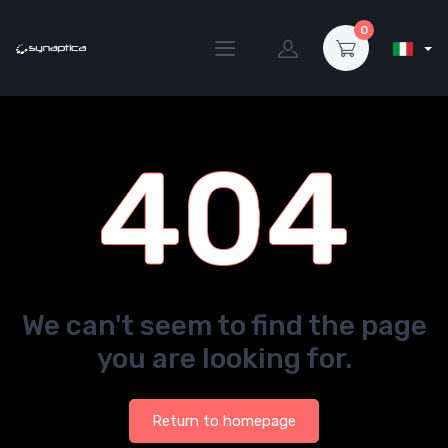
0
404
We can't seem to find the page
you are looking for.
Return to homepage