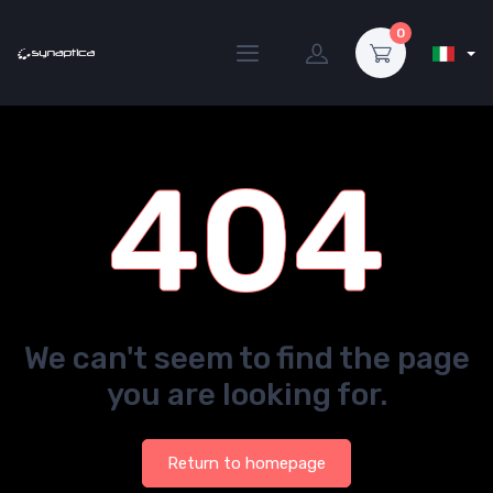
0
404
We can't seem to find the page
you are looking for.
Return to homepage