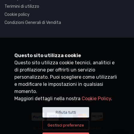
Terimini di utilizzo
Cookie policy
Condizioni Generali di Vendita
Synaptica
Questo sito utilizza cookie
Questo sito utilizza cookie tecnici, analitici e
P.IVA
05830520960
di profilazione per offrirti un servizio
+39 0200704272
personalizzato. Puoi scegliere come utilizzarli
customercare@synaptica.info
e modificare le impostazioni in qualsiasi
momento.
Maggiori dettagli nella nostra
Cookie Policy
.
Rifiuta tutti
Gestisci preferenze
© All rights reserved. Made by
Xtumble