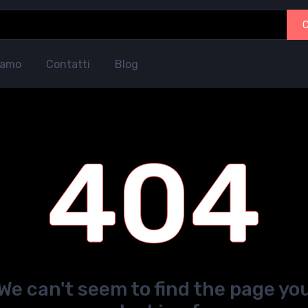
iamo
Contatti
Blog
404
We can't seem to find the page yo