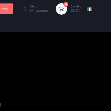
0
Ciao
Carrello
Cerca
Mio account
€
0,00
u