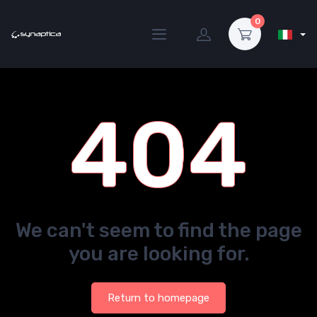
0
404
We can't seem to find the page
you are looking for.
Return to homepage