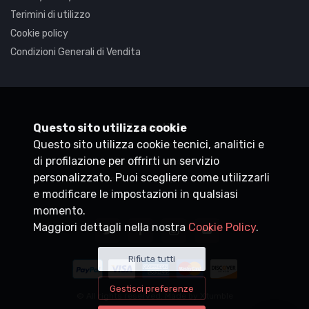
Terimini di utilizzo
Cookie policy
Condizioni Generali di Vendita
Synaptica
Questo sito utilizza cookie
Questo sito utilizza cookie tecnici, analitici e
P.IVA
05830520960
di profilazione per offrirti un servizio
+39 0200704272
personalizzato. Puoi scegliere come utilizzarli
customercare@synaptica.info
e modificare le impostazioni in qualsiasi
momento.
Maggiori dettagli nella nostra
Cookie Policy
.
Rifiuta tutti
Gestisci preferenze
© All rights reserved. Made by
Xtumble