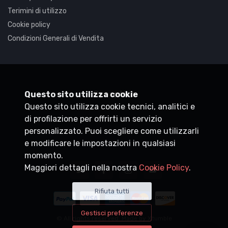
Terimini di utilizzo
Cookie policy
Condizioni Generali di Vendita
Synaptica
Questo sito utilizza cookie
Questo sito utilizza cookie tecnici, analitici e
P.IVA
05830520960
di profilazione per offrirti un servizio
+39 0200704272
personalizzato. Puoi scegliere come utilizzarli
customercare@synaptica.info
e modificare le impostazioni in qualsiasi
momento.
Maggiori dettagli nella nostra
Cookie Policy
.
Rifiuta tutti
Gestisci preferenze
© All rights reserved. Made by
Xtumble