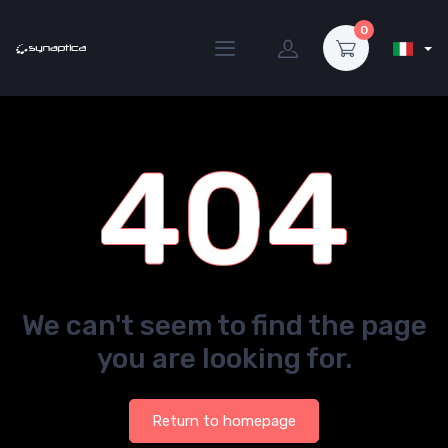
0
404
We can't seem to find the page
you are looking for.
Return to homepage