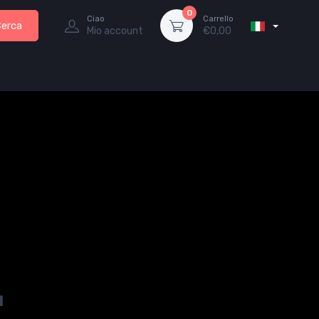
0
Ciao
Carrello
Cerca
Mio account
€
0,00
u