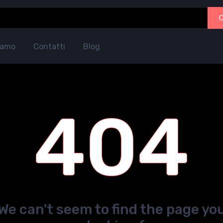
iamo
Contatti
Blog
404
We can't seem to find the page yo